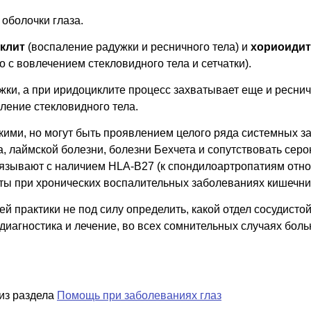
 оболочки глаза.
клит
(воспаление радужки и ресничного тела) и
хориоидит
о с вовлечением стекловидного тела и сетчатки).
ужки, а при иридоциклите процесс захватывает еще и ресн
ление стекловидного тела.
ими, но могут быть проявлением целого ряда системных за
а, лаймской болезни, болезни Бехчета и сопутствовать сер
язывают с наличием HLA-B27 (к спондилоартропатиям отно
ты при хронических воспалительных заболеваниях кишечник
й практики не под силу определить, какой отдел сосудистой
иагностика и лечение, во всех сомнительных случаях боль
я из раздела
Помощь при заболеваниях глаз