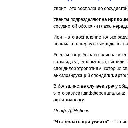
Увеит - это воспаление сосудистой
Увеиты подразделяют на
иридоци
сосудистой оболочки глаза, нередк
Ирит - это воспаление только рад
понимают в первую очередь воспа
Увеиты чаще бывают идиопатическ
саркоидоза, туберкулеза, сифилис
спондилоартропатиям, которые св
анкилозирующий спондилит, артри
В большинстве случаев врачу обще
этого зависит дифференциальная д
офтальмологу.
Проф. Д. Нобель
"
Что делать при увеите
" - стать