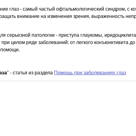
ние глаз - самый частый офтальмологический синдром, с к
бращать внимание на изменения зрения, выраженность не
ля серьезной патологии - приступа глаукомы, иридоциклита,
т при целом ряде заболеваний: от легкого конъюнктивита д
 помощи.
аза
" - статья из раздела
Помощь при заболеваниях глаз