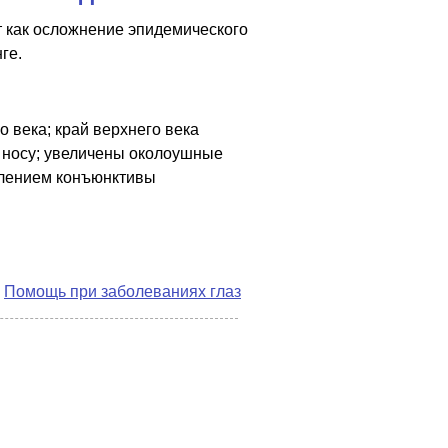
т как осложнение эпидемического
ге.
 века; край верхнего века
к носу; увеличены околоушные
алением конъюнктивы
а
Помощь при заболеваниях глаз