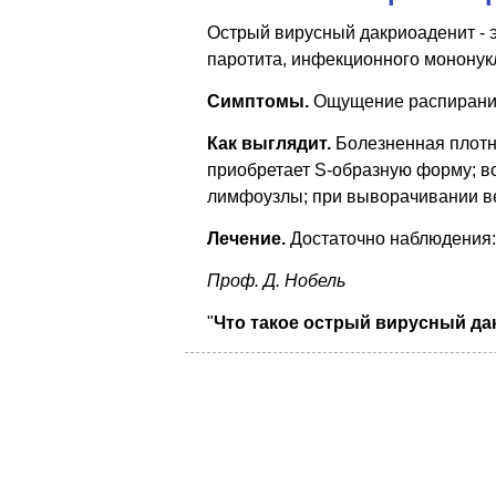
Острый вирусный дакриоаденит - 
паротита, инфекционного мононукл
Симптомы.
Ощущение распирания 
Как выглядит.
Болезненная плотна
приобретает S-образную форму; во
лимфоузлы; при выворачивании ве
Лечение.
Достаточно наблюдения:
Проф. Д. Нобель
"
Что такое острый вирусный да