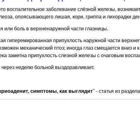
это воспалительное заболевание слёзной железы, возникае
еоза, опоясывающего лишая, кори, гриппа и лихорадки ден
или боль в верхненаружной части глазницы.
я гиперемированная припухлость наружной части верхнего
зможен механический птоз; иногда глаз смещается вниз и 
ка заметна припухлость слезной железы с очаговым восп
 через неделю больной выздоравливает.
криоаденит, симптомы, как выглядит
" - статья из раздел