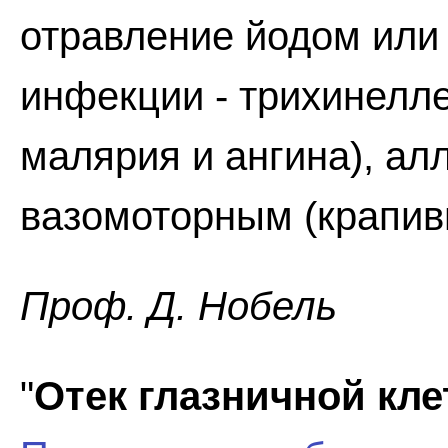
отравление йодом ил
инфекции - трихинелле
малярия и ангина), ал
вазомоторным (крапивн
Проф. Д. Нобель
"
Отек глазничной кле