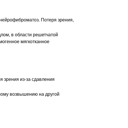
 нейрофиброматоз. Потеря зрения,
длом, в области решетчатой
омогенное мягкотканное
я зрения из-за сдавления
дному возвышению на другой