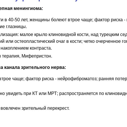
епная менингиома:
 в 40-50 лет, женщины болеют втрое чаще; фактор риска -
ие глазницы.
лизация: малое крыло клиновидной кости, над турецким се
ий или остеопластический очаг в кости; четко очерченное г
накоплением контраста.
я терапия, Мифепристон.
а канала зрительного нерва:
рое чаще; фактор риска - нейрофиброматоз; ранняя потер
но увидеть при КТ или МРТ; распространяется по клинови
 вовлечен зрительный перекрест.