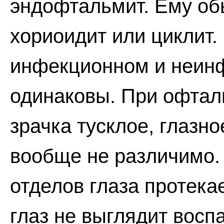
эндофтальмит. Ему об
хориоидит или циклит
инфекционном и неин
одинаковы. При офтал
зрачка тусклое, глазн
вообще не различимо.
отделов глаза протека
глаз не выглядит восп