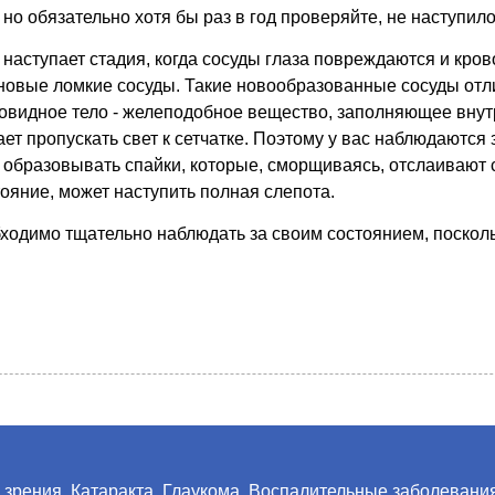
но обязательно хотя бы раз в год проверяйте, не наступил
 наступает стадия, когда сосуды глаза повреждаются и кров
 новые ломкие сосуды. Такие новообразованные сосуды от
ловидное тело - желеподобное вещество, заполняющее внут
ает пропускать свет к сетчатке. Поэтому у вас наблюдаются
 образовывать спайки, которые, сморщиваясь, отслаивают с
ояние, может наступить полная слепота.
обходимо тщательно наблюдать за своим состоянием, поско
 зрения
Катаракта
Глаукома
Воспалительные заболевани