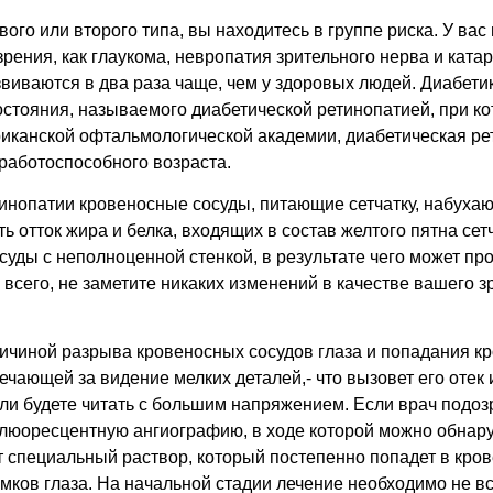
вого или второго типа, вы находитесь в группе риска. У ва
рения, как глаукома, невропатия зрительного нерва и ката
звиваются в два раза чаще, чем у здоровых людей. Диабети
остояния, называемого диабетической ретинопатией, при к
риканской офтальмологической академии, диабетическая ре
работоспособного возраста.
инопатии кровеносные сосуды, питающие сетчатку, набухают
 отток жира и белка, входящих в состав желтого пятна сетч
ды с неполноценной стенкой, в результате чего может про
 всего, не заметите никаких изменений в качестве вашего зр
ричиной разрыва кровеносных сосудов глаза и попадания кр
твечающей за видение мелких деталей,- что вызовет его отек
ли будете читать с большим напряжением. Если врач подозре
 флюоресцентную ангиографию, в ходе которой можно обна
ут специальный раствор, который постепенно попадет в кро
мков глаза. На начальной стадии лечение необходимо не вс