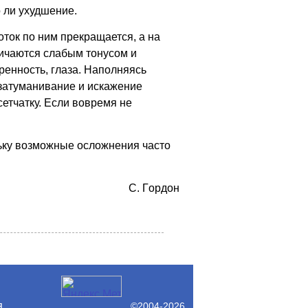
о ли ухудшение.
оток по ним прекращается, а на
личаются слабым тонусом и
ренность, глаза. Наполняясь
 затуманивание и искажение
етчатку. Если вовремя не
льку возможные осложнения часто
C. Гopдoн
я
©2004-2026