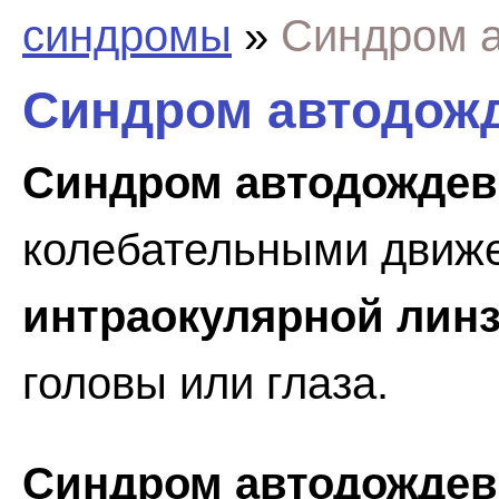
синдромы
»
Синдром 
Синдром автодож
Синдром автодождев
колебательными движ
интраокулярной лин
головы или глаза.
Синдром автодождев