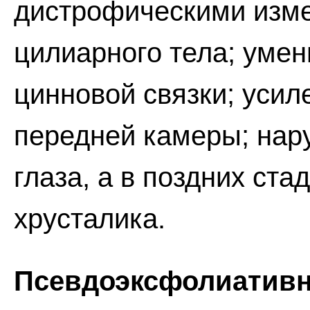
дистрофическими изм
цилиарного тела; уме
цинновой связки; усил
передней камеры; на
глаза, а в поздних ст
хрусталика.
Псевдоэксфолиативн