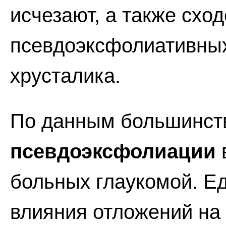
исчезают, а также схо
псевдоэксфолиативных
хрусталика.
По данным большинст
псевдоэксфолиации
больных глаукомой. Е
влияния отложений на 