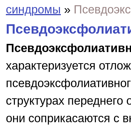
синдромы
»
Псевдоэк
Псевдоэксфолиат
Псевдоэксфолиатив
характеризуется отло
псевдоэксфолиативног
структурах переднего о
они соприкасаются с в