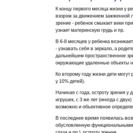
К концу первого месяца жизни у р
взором за движением зажженной ла
зрение - ребенок смыкает веки пр
узнает материнскую грудь и пр.
В 6-8 месяцев у ребенка возникае
- узнавать себя в зеркало, а роди
дальнейшем пространственное зре
окружающие удаленные объекты не 
Ко второму году жизни дети могут 
у 10% детей).
Начиная с года, остроту зрения у
игрушек, с 3 же лет (иногда с дву
возможно и объективное определе
В последнее время появилась воз
обусловленную функциональными с
глаза и пр.), остроту зрения.