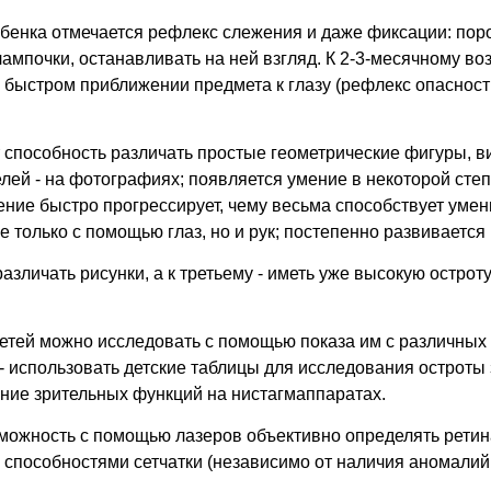
ебенка отмечается рефлекс слежения и даже фиксации: пор
мпочки, останавливать на ней взгляд. К 2-3-месячному во
и быстром приближении предмета к глазу (рефлекс опасности
т способность различать простые геометрические фигуры, ви
телей - на фотографиях; появляется умение в некоторой сте
ние быстро прогрессирует, чему весьма способствует умен
только с помощью глаз, но и рук; постепенно развивается
различать рисунки, а к третьему - иметь уже высокую остроту
 детей можно исследовать с помощью показа им с различны
х) - использовать детские таблицы для исследования остроты
ние зрительных функций на нистагмаппаратах.
можность с помощью лазеров объективно определять ретина
пособностями сетчатки (независимо от наличия аномалий