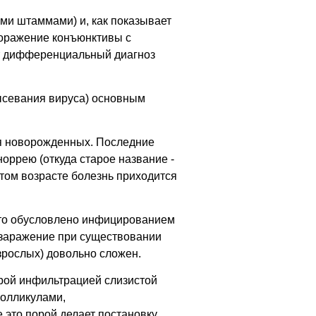
ми штаммами) и, как показывает
поражение конъюнктивы с
яет дифференциальный диагноз
высевания вируса) основным
ая новорожденных. Последние
ррею (откуда старое название -
этом возрасте болезнь приходится
что обусловлено инфицированием
озаражение при существовании
зрослых) довольно сложен.
орой инфильтрацией слизистой
фолликулами,
 это порой делает постановку