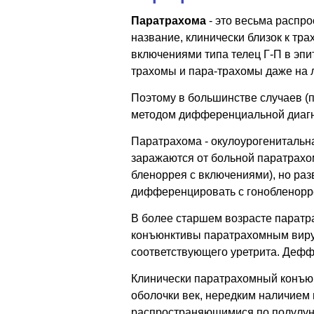
Паратрахома
- это весьма распр
название, клинически близок к т
включениями типа телец Г-П в эпи
трахомы и пара-трахомы даже на 
Поэтому в большинстве случаев (
методом дифференциальной диагно
Паратрахома - окулоурогенитальн
заражаются от больной паратрахо
бленоррея с включениями), но раз
дифференцировать с гонобленорр
В более старшем возрасте паратр
конъюнктивы паратрахомным виру
соответствующего уретрита. Деффе
Клинически паратрахомный конъюн
оболочки век, нередким наличием
распространяющимися по полулунн