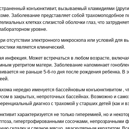
остраненный конъюнктивит, вызываемый хламидиями (други
рахоме. Заболевание представляет собой трахомоподобное 
телиальных клетках слизистой оболочки глаз, что затрудн
лабораторном уровне.
при отсутствии электронного микроскопа или условий для 
стики является клинический.
ая инфекция. Может встречаться в любом возрасте, включ
мным уретритом матери. Заболевание напоминает гоноблено
вивается не раньше 5-6-го дня после рождения ребенка. В 
еей.
ахома нередко именуется бассейновым конъюнктивитом , 
сом в закрытых, непроточных бассейнах. Возможно и сам
ренциальный диагноз с трахомой у старших детей (как и в
ктивит характеризуется не только гиперемией, но и некот
 птоза, гипертрофированными сосочками, непрозрачными 
ую складку и слезное мясцо, аваскулярным кератитом. Все