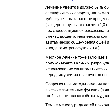
Лечение увеитов
должно быть об
специфических средств, например,
туберкулезном характере процесса
(глицерол внутрь - из расчета 1,0 
np., способствующей рассасывани
уменьшающей аллергический компо
авитаминоза; общеукрепляющей и
иногда гемотрансфузии и т.д.).
Местное лечение тоже включает в 
подъконъюнктивальных, ретробуль
использование симптоматических и
передних увеитах практически все
Современные методы лечения негн
высокие зрительные функции (в ч
гнойных - не только избежать удал
Тем не менее у ряда детей приход