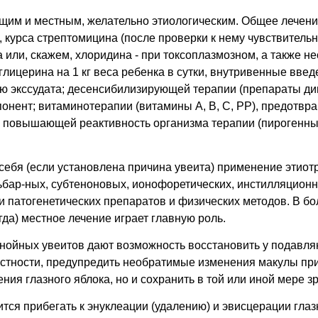
щим и местным, желательно этиологическим. Общее лечени
 курса стрептомицина (после проверки к нему чувствительн
 или, скажем, хлоридина - при токсоплазмозном, а также 
г глицерина на 1 кг веса ребенка в сутки, внутривенные вве
ю экссудата; десенсибилизирующей терапии (препараты дим
нент; витаминотерапии (витамины А, В, С, РР), предотвр
 повышающей реактивность организма терапии (пирогенны
себя (если установлена причина увеита) применение этиот
бар-ных, субтеноновых, ионофоретических, инстилляционн
 патогенетических препаратов и физических методов. В бо
гда) местное лечение играет главную роль.
ойных увеитов дают возможность восстановить у подавля
астности, предупредить необратимые изменения макулы при
ения глазного яблока, но и сохранить в той или иной мере з
ится прибегать к энуклеации (удалению) и эвисцерации глаз