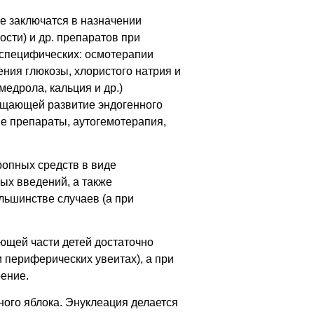
е заключатся в назначении
ости) и др. препаратов при
неспецифических: осмотерапии
дения глюкозы, хлористого натрия и
едрола, кальция и др.)
ащающей развитие эндогенного
е препараты, аутогемотерапия,
ропных средств в виде
ых введений, а также
льшинстве случаев (а при
ющей части детей достаточно
 периферических увеитах), а при
рение.
ного яблока. Энуклеация делается