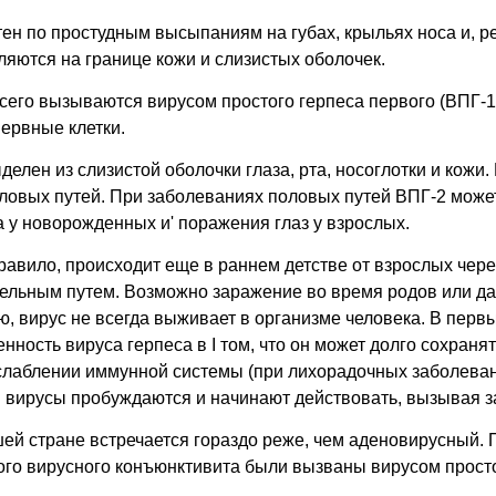
ен по простудным высыпаниям на губах, крыльях носа и, ре
ляются на границе кожи и слизистых оболочек.
го вызываются вирусом простого герпеса первого (ВПГ-1) 
ервные клетки.
делен из слизистой оболочки глаза, рта, носоглотки и кожи.
оловых путей. При заболеваниях половых путей ВПГ-2 мож
 у новорожденных и' поражения глаз у взрослых.
равило, происходит еще в раннем детстве от взрослых через
пельным путем. Возможно заражение во время родов или да
ю, вирус не всегда выживает в организме человека. В перв
ность вируса герпеса в I том, что он может долго сохранят
слаблении иммунной системы (при лихорадочных заболевани
I вирусы пробуждаются и начинают действовать, вызывая 
ей стране встречается гораздо реже, чем аденовирусный. 
го вирусного конъюнктивита были вызваны вирусом просто