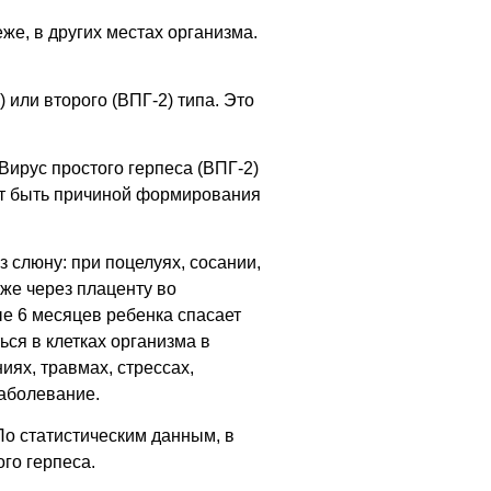
же, в других местах организма.
или второго (ВПГ-2) типа. Это
 Вирус простого герпеса (ВПГ-2)
ет быть причиной формирования
 слюну: при поцелуях, сосании,
же через плаценту во
ые 6 месяцев ребенка спасает
ься в клетках организма в
ях, травмах, стрессах,
заболевание.
По статистическим данным, в
го герпеса.