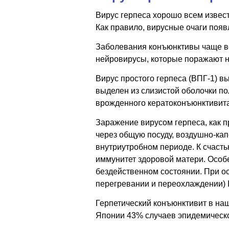
Вирус герпеса хорошо всем извест
Как правило, вирусные очаги появ
Заболевания конъюнктивы чаще все
нейровирусы, которые поражают н
Вирус простого герпеса (ВПГ-1) вы
выделен из слизистой оболочки п
врожденного кератоконъюнктивита
Заражение вирусом герпеса, как п
через общую посуду, воздушно-ка
внутриутробном периоде. К счасть
иммунитет здоровой матери. Особен
бездейственном состоянии. При о
перегревании и переохлаждении) 
Герпетический конъюнктивит в наш
Японии 43% случаев эпидемическо