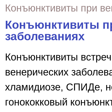
Конъюнктивиты при ве
Конъюнктивиты п
заболеваниях
Конъюнктивиты встреч
венерических заболева
хламидиозе, СПИДе, н
гонококковый конъюнкт