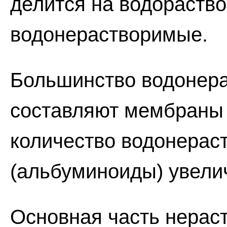
делится на водораств
водонерастворимые.
Большинство водонер
составляют мембраны 
количество водонерас
(альбуминоиды) увелич
Основная часть нерас