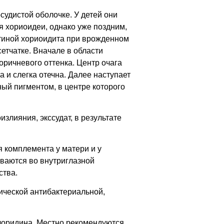
удистой оболочке. У детей они
 хориоидеи, однако уже поздним,
ртиной хориоидита при врожденном
етчатке. Вначале в области
оричневого оттенка. Центр очага
а и слегка отечна. Далее наступает
ный пигментом, в центре которого
злияния, экссудат, в результате
 комплемента у матери и у
ваются во внутриглазной
ства.
ической антибактериальной,
лоридина. Местно рекомендуются