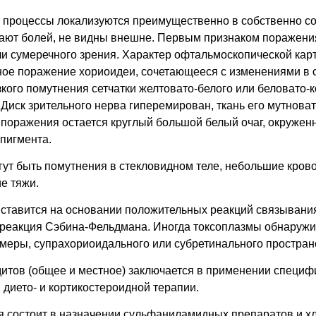
процессы локализуются преимущественно в собственно сос
ают болей, не видны внешне. Первым признаком поражения
ли сумеречного зрения. Характер офтальмоскопической ка
ное поражение хориоидеи, сочетающееся с изменениями в с
зкого помутнения сетчатки желтовато-белого или беловато-к
Диск зрительного нерва гиперемирован, ткань его мутноват
 поражения остается круглый большой белый очаг, окружен
пигмента.
гут быть помутнения в стекловидном теле, небольшие кровои
е тяжи.
 ставится на основании положительных реакций связывания
 реакция Сэбина-Фельдмана. Иногда токсоплазмы обнаружи
амеры, супрахориоидального или субретинального простран
итов (общее и местное) заключается в применении специф
дието- и кортикостероидной терапии.
 состоит в назначении сульфаниламидных препаратов и х