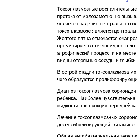
Токсоплазмозные воспалительные 
протекают малозаметно, не вызыв
является падение центрального и
токсоплазмозе является централь
Желтого пятна отмечается очаг ре
проминирует в стекловидное тело. 
атрофический процесс, и на месте
видны отдельные сосуды и глыбки 
В острой стадии токсоплазмоза мо
чего образуются пролиферирующи
Диагноз токсоплазмоза хориоидеи
ребенка. Наиболее чувствительна
жидкости при пункции передней к
Лечение токсоплазмозных хориоид
десенсибилизирующей, витамино-, 
Общая антибактериальная терапия