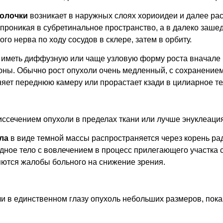
болочки
возникает в наружных слоях хориоидеи и далее рас
, проникая в субретинальное пространство, а в далеко заше
ого нерва по ходу сосудов в склере, затем в орбиту.
иметь диффузную или чаще узловую форму роста вначале
оны. Обычно рост опухоли очень медленный, с сохранением
няет переднюю камеру или прорастает кзади в цилиарное те
ссечением опухоли в пределах ткани или лучше энуклеация
ла
в виде темной массы распространяется через корень ра
дное тело с вовлечением в процесс прилегающего участка 
ляются жалобы больного на снижение зрения.
ли в единственном глазу опухоль небольших размеров, пок