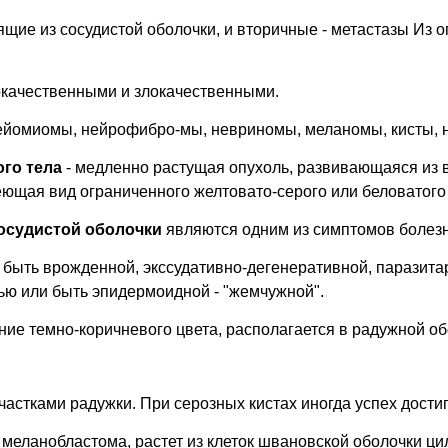
щие из сосудистой оболочки, и вторичные - метастазы Из 
качественными и злокачественными.
ейомиомы, нейрофибро-мы, невриномы, меланомы, кисты, н
го тела
- медленно растущая опухоль, развивающаяся из 
ющая вид ограниченного желтовато-серого или беловатого 
осудистой оболочки
являются одним из симптомов болезн
быть врожденной, экссудативно-дегенеративной, паразита
ью или быть эпидермоидной - "жемчужной".
ие темно-коричневого цвета, располагается в радужной об
частками радужки. При серозных кистах иногда успех дости
меланобластома, растет из клеток швановской оболочки ц