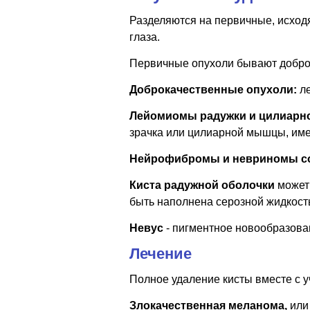
Разделяются на первичные, исходя
глаза.
Первичные опухоли бывают добро
Доброкачественные опухоли:
л
Лейомиомы радужки и цилиарно
зрачка или цилиарной мышцы, име
Нейрофибромы и невриномы с
Киста радужной оболочки
может 
быть наполнена серозной жидкост
Невус
- пигментное новообразован
Лечение
Полное удаление кисты вместе с у
Злокачественная меланома,
или 