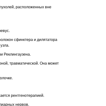
опухолей, расположенных вне
евус.
волокон сфинктера и дилятатора
узла.
и Реклингаузена.
рной, травматической. Она может
олочке.
гается рентгенотерапией.
илиарных нервов.