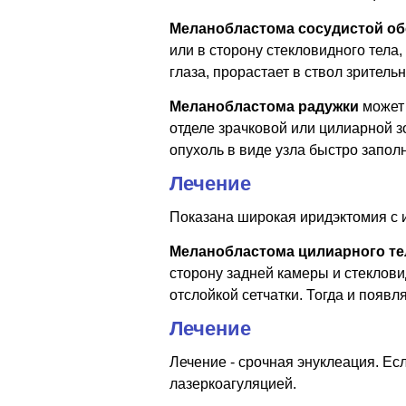
Меланобластома сосудистой о
или в сторону стекловидного тела
глаза, прорастает в ствол зрительн
Меланобластома радужки
может 
отделе зрачковой или цилиарной з
опухоль в виде узла быстро запол
Лечение
Показана широкая иридэктомия с и
Меланобластома цилиарного те
сторону задней камеры и стеклови
отслойкой сетчатки. Тогда и появ
Лечение
Лечение - срочная энуклеация. Ес
лазеркоагуляцией.