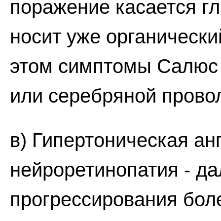
поражение касается г
носит уже органически
этом симптомы Салюс I
или серебряной провол
в) Гипертоническая ан
нейроретинопатия - д
прогрессирования бол