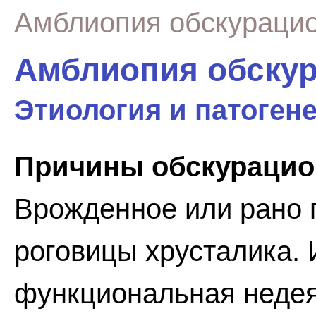
Амблиопия обскураци
Амблиопия обску
Этиология и патоген
Причины обскурацио
Врожденное или рано 
роговицы хрусталика. 
функциональная недея