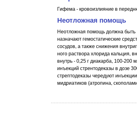
Гифема - кровоизлияние в передню
Неотложная помощь
Неотложная помощь должна быть н
назначают гемостатические средст
сосудов, а также снижения внутри
ного раствора хлорида кальция, в
внутрь - 0,25 г диакарба, 100-20
инъекций стрентодеказы в дозе 30
стрептодеказы чередуют инъекции 
мидриатиков (атропина, скополамин