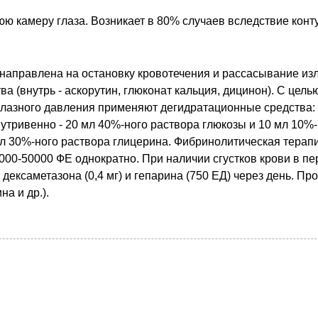
ю камеру глаза. Возникает в 80% случаев вследствие конту
аправлена на остановку кровотечения и рассасывание из
ва (внутрь - аскорутин, глюконат кальция, дицинон). С це
глазного давления применяют дегидратационные средства: 
нутривенно - 20 мл 40%-ного раствора глюкозы и 10 мл 10%
0 мл 30%-ного раствора глицерина. Фибринолитическая тера
000-50000 ФЕ однократно. При наличии сгустков крови в п
дексаметазона (0,4 мг) и гепарина (750 ЕД) через день. П
а и др.).