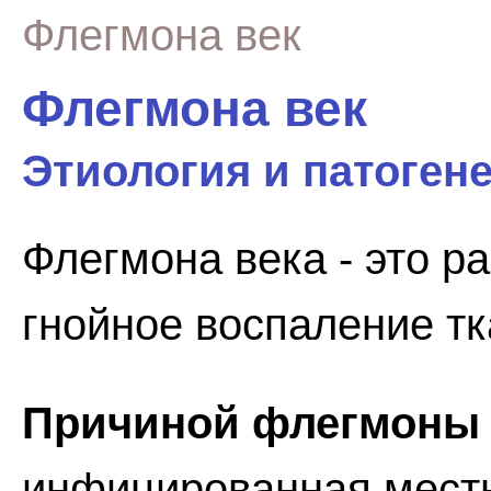
Флегмона век
Флегмона век
Этиология и патоген
Флегмона века - это р
гнойное воспаление тк
Причиной флегмоны 
инфицированная местн