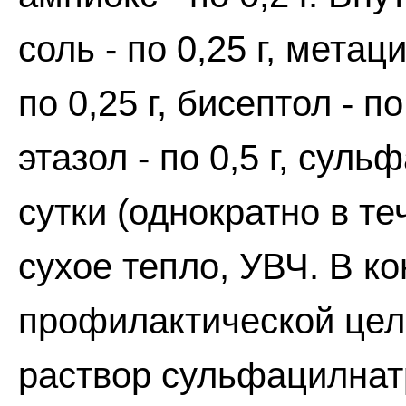
соль - по 0,25 г, метац
по 0,25 г, бисептол - п
этазол - по 0,5 г, сул
сутки (однократно в те
сухое тепло, УВЧ. В к
профилактической цел
раствор сульфацилнатр