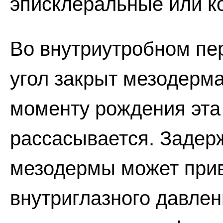
эписклеральные или к
Во внутриутробном пе
угол закрыт мезодерма
моменту рождения эта 
рассасывается. Задер
мезодермы может при
внутриглазного давле