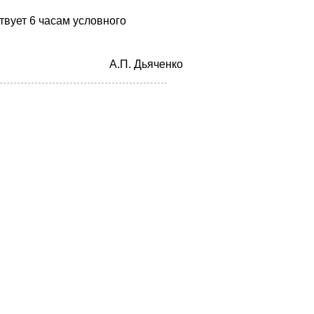
твует 6 часам условного
A.П. Дьячeнкo