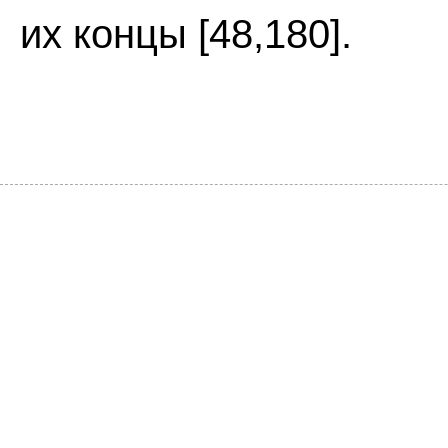
их концы [48,180].