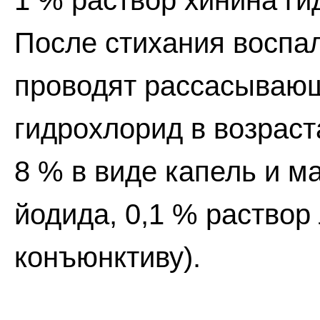
1 % раствор хинина гид
После стихания воспа
проводят рассасываю
гидрохлорид в возрас
8 % в виде капель и м
йодида, 0,1 % раствор
конъюнктиву).