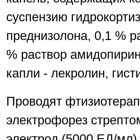
суспензию гидрокортиз
преднизолона, 0,1 % р
% раствор амидопирина
капли - лекролин, гист
Проводят фтизиотерап
электрофорез стрепто
электрод (5000 ЕД/мл)