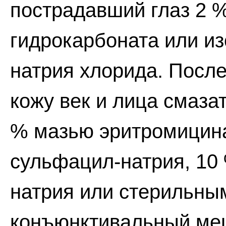
пострадавший глаз 2 
гидрокарбоната или и
натрия хлорида. Посл
кожу век и лица смаза
% мазью эритромицина
сульфацил-натрия, 10
натрия или стерильны
конъюнктивальный меш