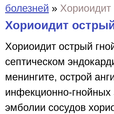
болезней
»
Хориоидит
Хориоидит остры
Хориоидит острый гной
септическом эндокард
менингите, острой анг
инфекционно-гнойных 
эмболии сосудов хори