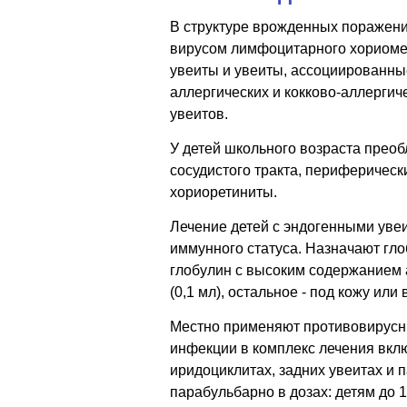
В структуре врожденных поражений
вирусом лимфоцитарного хориоме
увеиты и увеиты, ассоциированны
аллергических и кокково-аллерги
увеитов.
У детей школьного возраста прео
сосудистого тракта, периферичес
хориоретиниты.
Лечение детей с эндогенными уве
иммунного статуса. Назначают гл
глобулин с высоким содержанием а
(0,1 мл), остальное - под кожу ил
Местно применяют противовирусн
инфекции в комплекс лечения вкл
иридоциклитах, задних увеитах и 
парабульбарно в дозах: детям до 1 г