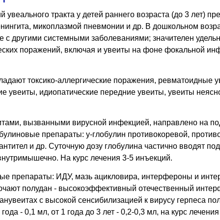
 увеального тракта у детей раннего возраста (до 3 лет) п
нингита, микоплазмой пневмонии и др. В дошкольном воз
е с другими системными заболеваниями; значителен удельн
ческих поражений, включая и увеиты на фоне фокальной ин
бладают токсико-аллергические поражения, ревматоидные 
кие увеиты, идиопатические передние увеиты, увеиты неяс
итами, вызванными вирусной инфекцией, направлено на п
обулиновые препараты: у-глобулин противокоревой, против
нтител и др. Суточную дозу глобулина частично вводят по
и внутримышечно. На курс лечения 3-5 инъекций.
ые препараты: ИДУ, мазь ацикловира, интерфероны и инте
ючают полудан - высокоэффективный отечественный интерф
панувеитах с высокой сенсибилизацией к вирусу герпеса по
ода - 0,1 мл, от 1 года до 3 лет - 0,2-0,3 мл, на курс лечени