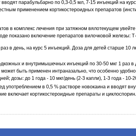
вводят парабульбарно по 0,3-0,5 мл, 7-15 инъекций на кур
 местным применением кортикостероидных препаратов (инст
ов в комплекс лечения при затяжном вялотекущем увейте 
де показано включение препаратов вилочковой железы: Т-а
аз в день, на курс 5 инъекций. Доза для детей старше 10 лет -
дкожных и внутримышечных инъекций по 30-50 мкг 1 раз в д
может быть применен интраназально, что особенно удобно
ей; дозы: до 1 года - 10 мкг/день (2-3 капли), 1-3 года - 10-20
ред употреблением в 0,5 % растворе новокаина и вводят в
е включает кортикостероидные препараты и циклоспорин