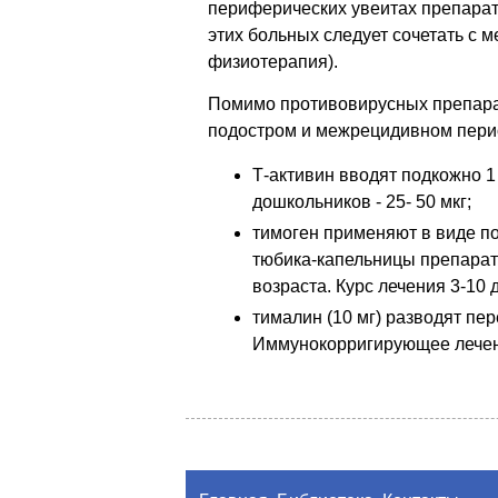
периферических увеитах препарат 
этих больных следует сочетать с
физиотерапия).
Помимо противовирусных препарат
подостром и межрецидивном перио
Т-активин вводят подкожно 1 р
дошкольников - 25- 50 мкг;
тимоген применяют в виде по
тюбика-капельницы препарат 
возраста. Курс лечения 3-10 дн
тималин (10 мг) разводят пе
Иммунокорригирующее лечени