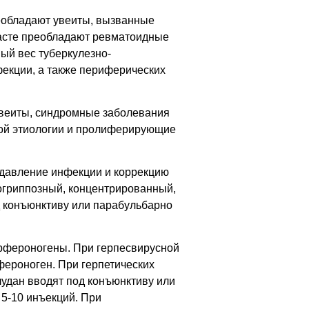
реобладают увеиты, вызванные
расте преобладают ревматоидные
ый вес туберкулезно-
фекции, а также периферических
увеиты, синдромные заболевания
ной этиологии и пролиферирующие
одавление инфекции и коррекцию
огриппозный, концентрированный,
д конъюнктиву или парабульбарно
рфероногены. При герпесвирусной
ероноген. При герпетических
лудан вводят под конъюнктиву или
я 5-10 инъекций. При