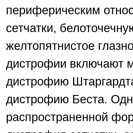
периферическим отно
сетчатки, белоточечну
желтопятнистое глазн
дистрофии включают 
дистрофию Штаргардта
дистрофию Беста. Одн
распространенной фор