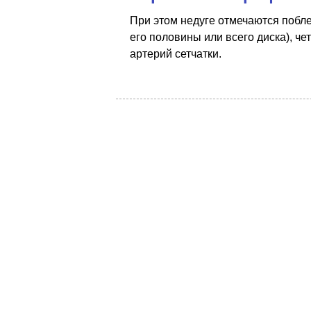
При этом недуге отмечаются побл
его половины или всего диска), че
артерий сетчатки.