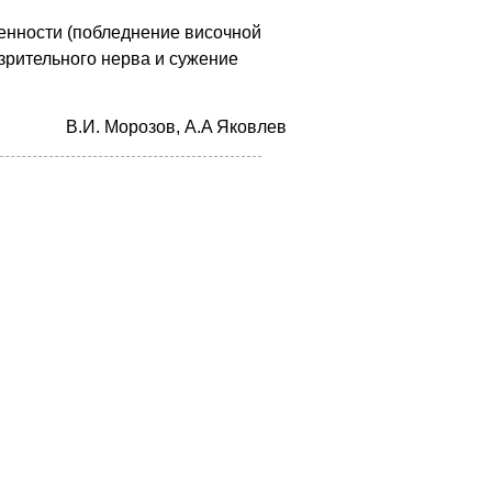
енности (побледнение височной
 зрительного нерва и сужение
B.И. Mopoзoв, A.A Якoвлев