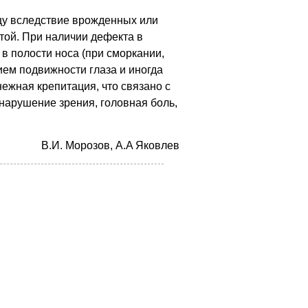
цу вследствие врожденных или
той. При наличии дефекта в
в полости носа (при сморкании,
ием подвижности глаза и иногда
ежная крепитация, что связано с
арушение зрения, головная боль,
B.И. Mopoзoв, A.A Якoвлев