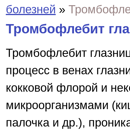
болезней
»
Тромбофле
Тромбофлебит гл
Тромбофлебит глазниц
процесс в венах глаз
кокковой флорой и не
микроорганизмами (ки
палочка и др.), прони