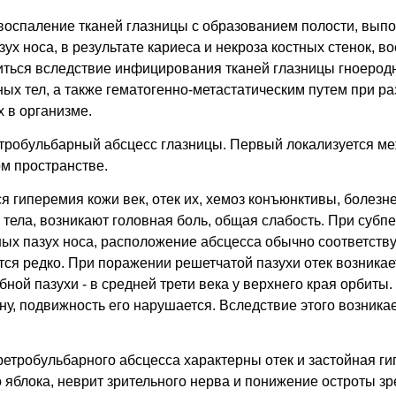
 воспаление тканей глазницы с образованием полости, вып
ух носа, в результате кариеса и некроза костных стенок, 
виться вследствие инфицирования тканей глазницы гноеро
ых тел, а также гематогенно-метастатическим путем при 
 в организме.
тробульбарный абсцесс глазницы. Первый локализуется ме
ом пространстве.
 гиперемия кожи век, отек их, хемоз конъюнктивы, болезне
тела, возникают головная боль, общая слабость. При субп
ых пазух носа, расположение абсцесса обычно соответству
тся редко. При поражении решетчатой пазухи отек возника
бной пазухи - в средней трети века у верхнего края орбиты
ну, подвижность его нарушается. Вследствие этого возника
ретробульбарного абсцесса характерны отек и застойная ги
яблока, неврит зрительного нерва и понижение остроты зр