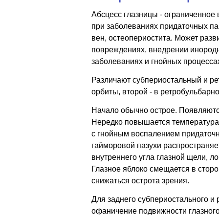
Абсцесс глазницы - ограниченное
при заболеваниях придаточных паз
вен, остеопериостита. Может раз
повреждениях, внедрении инородн
заболеваниях и гнойных процессах
Различают субпериостальный и ре
орбиты, второй - в ретробульбарн
Начало обычно острое. Появляются
Нередко повышается температура 
с гнойным воспалением придаточн
гайморовой пазухи распространяе
внутреннего угла глазной щели, ло
Глазное яблоко смещается в сторо
снижаться острота зрения.
Для заднего субпериостального и 
офаничение подвижности глазного 