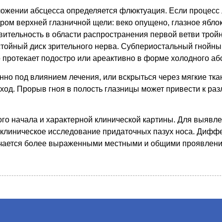
ложении абсцесса определяется флюктуация. Если процесс
дром верхней глазничной щели: веко опущено, глазное ябло
твительность в области распространения первой ветви тройн
стойный диск зрительного нерва. Субпериостальный гнойны
 протекает подостро или ареактивно в форме холодного аб
нно под влиянием лечения, или вскрыться через мягкие тка
ход. Прорыв гноя в полость глазницы может привести к раз
ого начала и характерной клинической картины. Для выявл
 клиническое исследование придаточных пазух носа. Дифф
ичается более выраженными местными и общими проявлени