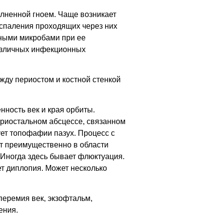
олненной гноем. Чаще возникает
воспаления проходящих через них
дными микробами при ее
различных инфекционных
жду периостом и костной стенкой
нность век и края орбиты.
ериостальном абсцессе, связанном
ет топофафии пазух. Процесс с
ет преимущественно в области
. Иногда здесь бывает флюктуация.
ет диплопия. Может несколько
перемия век, экзофтальм,
ения.