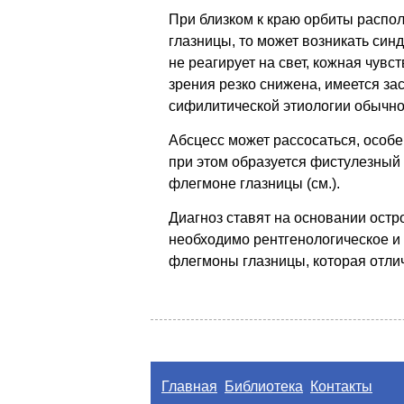
При близком к краю орбиты распо
глазницы, то может возникать син
не реагирует на свет, кожная чувс
зрения резко снижена, имеется за
сифилитической этиологии обычно
Абсцесс может рассосаться, особе
при этом образуется фистулезный 
флегмоне глазницы (см.).
Диагноз ставят на основании остр
необходимо рентгенологическое и
флегмоны глазницы, которая отл
Главная
Библиотека
Контакты