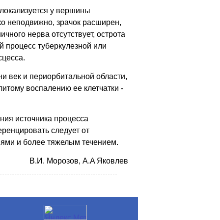
 локализуется у вершины
ко неподвижно, зрачок расширен,
ичного нерва отсутствует, острота
й процесс туберкулезной или
сцесса.
ни век и периорбитальной области,
литому воспалению ее клетчатки -
ения источника процесса
еренцировать следует от
ями и более тяжелым течением.
B.И. Mopoзoв, A.A Якoвлев