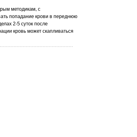
арым методикам, с
ывать попадание крови в переднюю
елах 2-5 суток после
ерации кровь может скапливаться